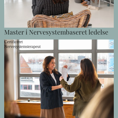
Master i Nervesystembaseret ledelse
Certificeret
Nervesystemsterapeut