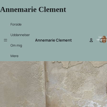
Annemarie Clement
Forside
Uddannelser
Varer i a
Annemarie Clement
indkøbsku
0
Om mig
Mere