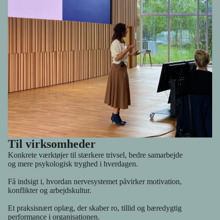
næret – af mennesker, der forstår præcis, hvad du taler om. Fordi
de selv lever og arbejder ud fra det samme fundament. Du skal
ikke stå alene med det, der betyder noget for dig.
Til virksomheder
Konkrete værktøjer til stærkere trivsel, bedre samarbejde
og mere psykologisk tryghed i hverdagen.
Få indsigt i, hvordan nervesystemet påvirker motivation,
konflikter og arbejdskultur.
Et praksisnært oplæg, der skaber ro, tillid og bæredygtig
performance i organisationen.