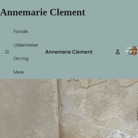
Annemarie Clement
Forside
Uddannelser
Varer i a
Annemarie Clement
indkøbsku
0
Om mig
Mere