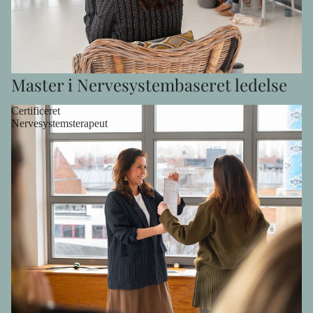
Master i Nervesystembaseret ledelse
Certificeret
Nervesystemsterapeut