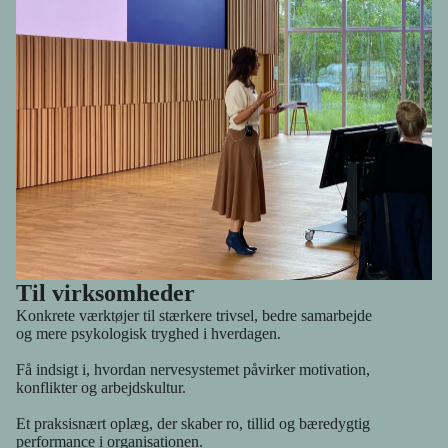
næret – af mennesker, der forstår præcis, hvad du taler om. Fordi
de selv lever og arbejder ud fra det samme fundament. Du skal
ikke stå alene med det, der betyder noget for dig.
Til virksomheder
Konkrete værktøjer til stærkere trivsel, bedre samarbejde
og mere psykologisk tryghed i hverdagen.
Få indsigt i, hvordan nervesystemet påvirker motivation,
konflikter og arbejdskultur.
Et praksisnært oplæg, der skaber ro, tillid og bæredygtig
performance i organisationen.