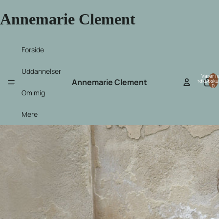
Annemarie Clement
Forside
Uddannelser
Varer i a
Annemarie Clement
indkøbsku
0
Om mig
Mere