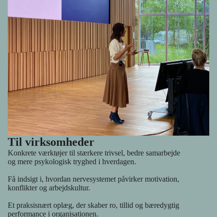
næret – af mennesker, der forstår præcis, hvad du taler om. Fordi
de selv lever og arbejder ud fra det samme fundament. Du skal
ikke stå alene med det, der betyder noget for dig.
Til virksomheder
Konkrete værktøjer til stærkere trivsel, bedre samarbejde
og mere psykologisk tryghed i hverdagen.
Få indsigt i, hvordan nervesystemet påvirker motivation,
konflikter og arbejdskultur.
Et praksisnært oplæg, der skaber ro, tillid og bæredygtig
performance i organisationen.