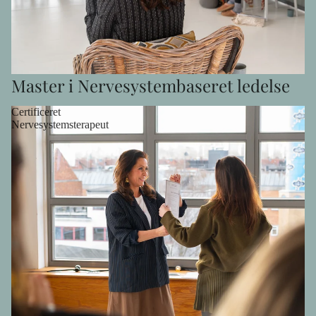
Master i Nervesystembaseret ledelse
Certificeret
Nervesystemsterapeut