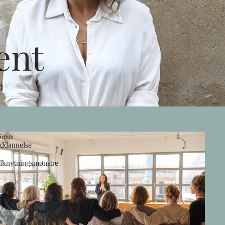
ent
d
asis
ddannelse
ilknytningsmønstre