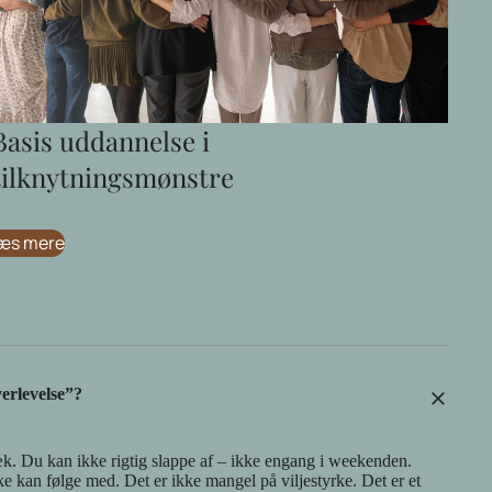
Basis uddannelse i
tilknytningsmønstre
æs mere
+
erlevelse”?
æk. Du kan ikke rigtig slappe af – ikke engang i weekenden.
ke kan følge med. Det er ikke mangel på viljestyrke. Det er et