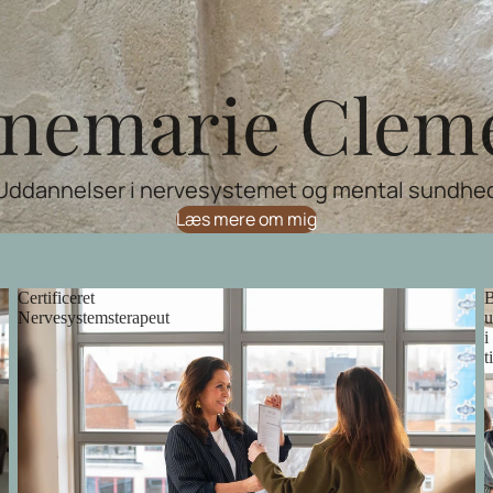
nemarie Clem
Uddannelser i nervesystemet og mental sundhe
Læs mere om mig
Certificeret
B
Nervesystemsterapeut
u
i
t