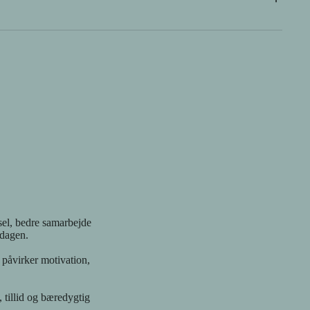
te forskning. Du lærer at forstå, aflæse og arbejde
g hos dem, du arbejder med. Så du kan stå trygt og kompetent
sen af at stå alene med din viden, din nysgerrighed og dit
r samme sprog som dig. Det kan være ensommt at gå dybt, når
agligt fællesskab, hvor nervesystemet og mental sundhed er det
liver mødt, din erfaring bliver delt og dit engagement bliver
 taler om. Fordi de selv lever og arbejder ud fra det samme
tyder noget for dig.
vsel, bedre samarbejde
rdagen.
 påvirker motivation,
 tillid og bæredygtig