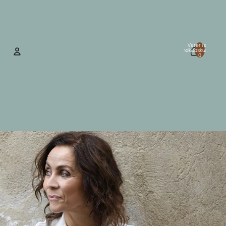
Varer i alt i
indkøbskurven:
0
Konto
Andre muligheder for at logge ind
Ordrer
Profil