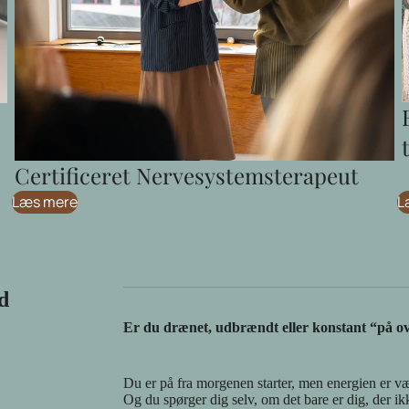
Certificeret Nervesystemsterapeut
Læs mere
L
d
Er du drænet, udbrændt eller konstant “på ov
Du er på fra morgenen starter, men energien er v
Og du spørger dig selv, om det bare er dig, der ik