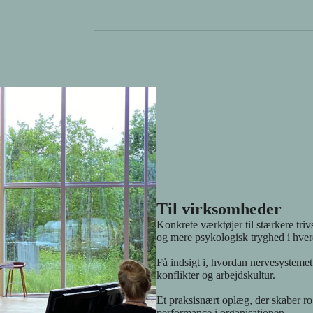
sundhed, forankret i neurovidenskaben og den nyes
professionelt med nervesystemet – hos dig selv o
i dit fag og skabe trivsel, der holder.
Du brænder for det her. Men måske kender du følel
engagement – i et arbejdsliv, hvor ikke alle tale
omgivelserne går hurtigt. Du bliver en del af et f
fælles omdrejningspunkt. Et sted, hvor din viden b
næret – af mennesker, der forstår præcis, hvad du
fundament. Du skal ikke stå alene med det, der be
Til virksomheder
Konkrete værktøjer til stærkere tri
og mere psykologisk tryghed i hve
Få indsigt i, hvordan nervesystemet
konflikter og arbejdskultur.
Et praksisnært oplæg, der skaber ro,
performance i organisationen.