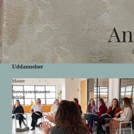
An
Uddannelser
Master
i
Nervesystembaseret
ledelse