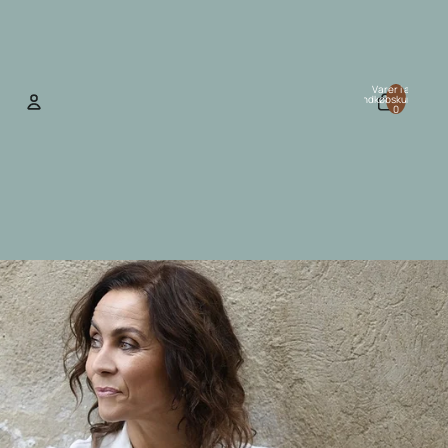
Varer i alt i
indkøbskurven:
0
Konto
Andre muligheder for at logge ind
Ordrer
Profil