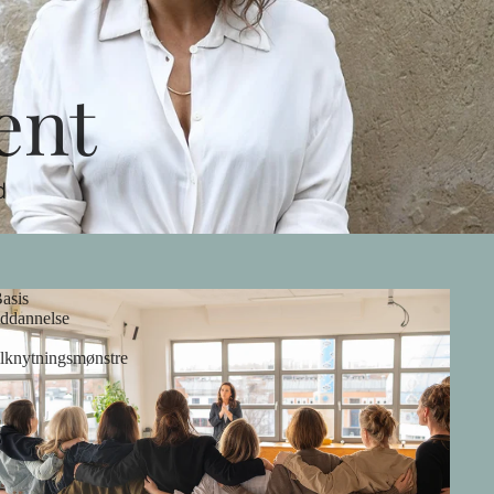
ent
d
asis
ddannelse
ilknytningsmønstre