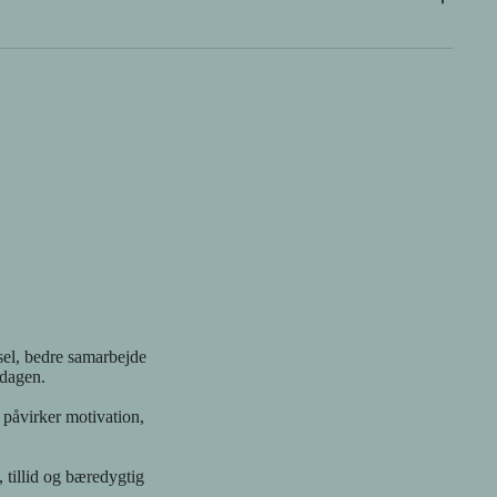
te forskning. Du lærer at forstå, aflæse og arbejde
g hos dem, du arbejder med. Så du kan stå trygt og kompetent
sen af at stå alene med din viden, din nysgerrighed og dit
r samme sprog som dig. Det kan være ensommt at gå dybt, når
agligt fællesskab, hvor nervesystemet og mental sundhed er det
liver mødt, din erfaring bliver delt og dit engagement bliver
 taler om. Fordi de selv lever og arbejder ud fra det samme
tyder noget for dig.
vsel, bedre samarbejde
rdagen.
 påvirker motivation,
 tillid og bæredygtig