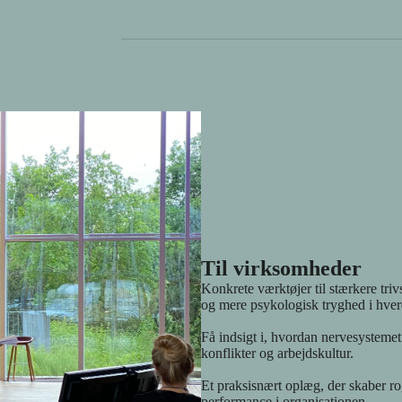
sundhed, forankret i neurovidenskaben og den nyes
professionelt med nervesystemet – hos dig selv o
i dit fag og skabe trivsel, der holder.
Du brænder for det her. Men måske kender du følel
engagement – i et arbejdsliv, hvor ikke alle tale
omgivelserne går hurtigt. Du bliver en del af et f
fælles omdrejningspunkt. Et sted, hvor din viden b
næret – af mennesker, der forstår præcis, hvad du
fundament. Du skal ikke stå alene med det, der be
Til virksomheder
Konkrete værktøjer til stærkere tri
og mere psykologisk tryghed i hve
Få indsigt i, hvordan nervesystemet
konflikter og arbejdskultur.
Et praksisnært oplæg, der skaber ro,
performance i organisationen.