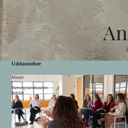
An
Uddannelser
Master
i
Nervesystembaseret
ledelse