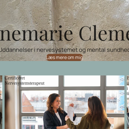
nemarie Clem
Uddannelser i nervesystemet og mental sundhe
Læs mere om mig
Certificeret
B
Nervesystemsterapeut
u
i
t