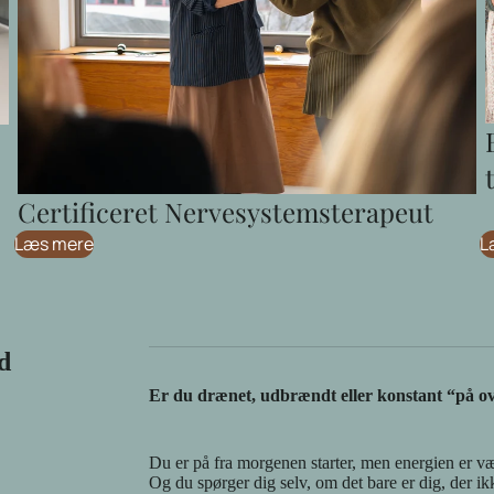
Certificeret Nervesystemsterapeut
Læs mere
L
d
Er du drænet, udbrændt eller konstant “på ov
Du er på fra morgenen starter, men energien er v
Og du spørger dig selv, om det bare er dig, der ik