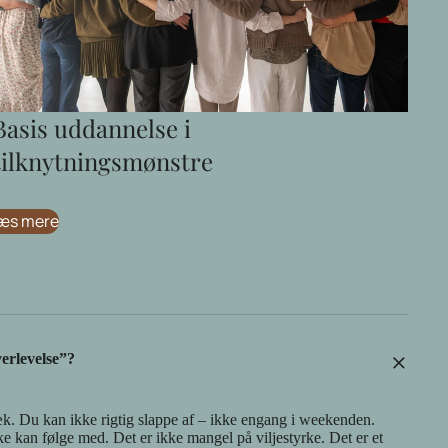
Basis uddannelse i
tilknytningsmønstre
æs mere
+
erlevelse”?
æk. Du kan ikke rigtig slappe af – ikke engang i weekenden.
ke kan følge med. Det er ikke mangel på viljestyrke. Det er et